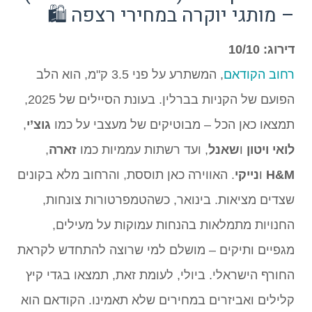
– מותגי יוקרה במחירי רצפה 🛍️
דירוג: 10/10
רחוב הקודאם
, המשתרע על פני 3.5 ק"מ, הוא הלב
הפועם של הקניות בברלין. בעונת הסיילים של 2025,
תמצאו כאן הכל – מבוטיקים של מעצבי על כמו
גוצ’י
,
לואי ויטון
ו
שאנל
, ועד רשתות עממיות כמו
זארה
,
H&M
ו
נייקי
. האווירה כאן תוססת, והרחוב מלא בקונים
שצדים מציאות. בינואר, כשהטמפרטורות צונחות,
החנויות מתמלאות בהנחות עמוקות על מעילים,
מגפיים ותיקים – מושלם למי שרוצה להתחדש לקראת
החורף הישראלי. ביולי, לעומת זאת, תמצאו בגדי קיץ
קלילים ואביזרים במחירים שלא תאמינו. הקודאם הוא