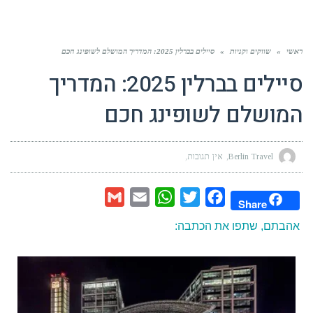
ראשי
»
שווקים וקניות
»
סיילים בברלין 2025: המדריך המושלם לשופינג חכם
סיילים בברלין 2025: המדריך
המושלם לשופינג חכם
Berlin Travel
אין תגובות
Gmail
Email
WhatsApp
Twitter
Facebook
Share
אהבתם, שתפו את הכתבה: