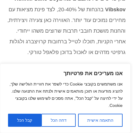
Vibskov
בהנחות של 20-40%, לצד פינת מציאות עם
מחירים נמוכים עוד יותר. האווירה כאן צעירה ויצירתית,
והחנות מושכת חובבי תרבות שרוצים משהו ייחודי.
אחרי הקניות, תוכלו לטייל ברחובות קרויצברג ולגלות
גרפיטי מדהים או לאכול בדוכן פלאפל טורקי.
דרכי הגעה מאלכסנדרפלאץ:
U-Bahn (U8) לתחנת
אנו מעריכים את פרטיותך
Kottbusser Tor – 15 דקות נסיעה.
אנו משתמשים בקובצי Cookie כדי לשפר את חוויית הגלישה שלך,
להציג מודעות או תוכן מותאמים אישית ולנתח את התנועה שלנו.
טיפ מקורי:
📌 שאלו את הצוות על פריטים
על ידי לחיצה על "קבל הכל", אתה מסכים לשימוש שלנו בקובצי
Cookie.
מהקולקציה הקודמת – הם מוסתרים מאחור וזולים
יותר.
גלילה
התאמה אישית
דחה הכל
קבל הכל
לראש
העמוד