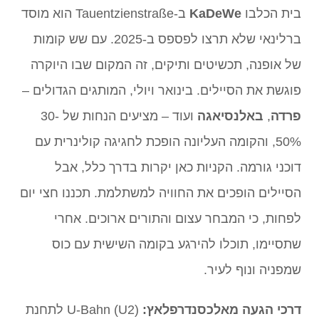
בית הכלבו
KaDeWe
ב-Tauentzienstraße הוא מוסד
ברלינאי שלא תרצו לפספס ב-2025. עם שש קומות
של אופנה, תכשיטים ותיקים, זה המקום שבו היוקרה
פוגשת את הסיילים. בינואר ויולי, המותגים הגדולים –
פרדה
,
באלנסיאגה
ועוד – מציעים הנחות של 30-
50%, והקומה העליונה הופכת לחגיגה קולינרית עם
דוכני גורמה. הקניות כאן יקרות בדרך כלל, אבל
הסיילים הופכים את החוויה למשתלמת. תכננו חצי יום
לפחות, כי המבחר עצום והתורים ארוכים. אחרי
שתסיימו, תוכלו להירגע בקומה השישית עם כוס
שמפניה ונוף לעיר.
דרכי הגעה מאלכסנדרפלאץ:
U-Bahn (U2) לתחנת