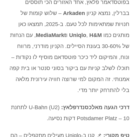
בפוטסדאמר פלאץ, אחד האזורים הכי תוססים
בברלין, נמצא קניון
Arkaden
– שלוש קומות של
חנויות שמתאימות לכל טעם. ב-2025, תמצאו כאן
מותגים כמו
H&M
,
Uniqlo
ו
MediaMarkt
, עם הנחות
של 30-60% בעונת הסיילים. הקניון מודרני, מרווח
ונוח, והמיקום ליד כיכר פוטסדאם מוסיף לו נקודות –
תוכלו לשלב קניות עם ביקור בסוני סנטר או בית קפה
אמנותי. זה המקום למי שרוצה חוויה עירונית מלאה
בלי להתרחק יותר מדי.
דרכי הגעה מאלכסנדרפלאץ:
U-Bahn (U2) לתחנת
Potsdamer Platz – 10 דקות נסיעה.
טיפ מקורי:
📌 קנו ב-Uniqlo מעילים מתקפלים – הם