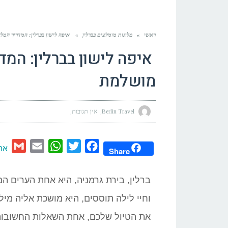
ראשי
»
מלונות מומלצים בברלין
»
איפה לישון בברלין: המדריך המ
איפה לישון בברלין: המד
מושלמת
Berlin Travel
אין תגובות
ail
Email
WhatsApp
Twitter
Facebook
אה
Share
ברלין, בירת גרמניה, היא אחת הערים ה
וחיי לילה תוססים, היא מושכת אליה מיל
את הטיול שלכם, אחת השאלות החשובות