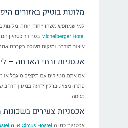
מלונות בוטיק באזורים היפ
למי שמחפש משהו ייחודי יותר, מלונות בו
Michelberger Hotel
בפרידריכסהיין הם א
עיצוב מודרני ומיקום מעולה בקרבת אטרק
אכסניות ובתי הארחה – לינ
אם אתם מטיילים עם תקציב מוגבל או מע
פתרון מצוין. ברלין ידועה במגוון הרחב 
נעימה.
אכסניות צעירים בשכונות 
אכסניות כמו ה-
Circus Hostel
או ה-
stel