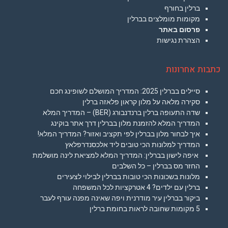
ברלין בחורף
מקומות מומלצים בברלין
פרסום באתר
הצהרת נגישות
כתבות אחרונות
סיילים בברלין 2025: המדריך המושלם לשופינג חכם
סקירה מלאה על מלון קראון פלאזה ברלין
שדה התעופה ברלין ברנדנבורג (BER) – המדריך המלא
המדריך המלא להזמנת מלון בברלין דרך אתר בוקינג
איך לבחור מלון בברלין לפי תקציב ואזור? המדריך המלא!
המדריך למלונות הכי טובים ליד אלכסנדרפלאץ
איפה לישון בברלין: המדריך המלא למציאת לינה מושלמת
החזר מס בברלין – כל השלבים
מלונות בשכונות הכי טובות בברלין לבילוי לצעירים
ברלין עם ילדים? 4 אטרקציות לכל המשפחה
ביקור בברלין עיר מודרנית ויפה שאינה מפנה עורף לעבר
5 מקומות שחובה לראות בחומת ברלין