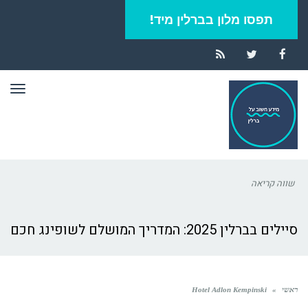
תפסו מלון בברלין מיד!
RSS
Twitter
Facebook
תפר
שווה קריאה
סיילים בברלין 2025: המדריך המושלם לשופינג חכם
ראשי
»
Hotel Adlon Kempinski