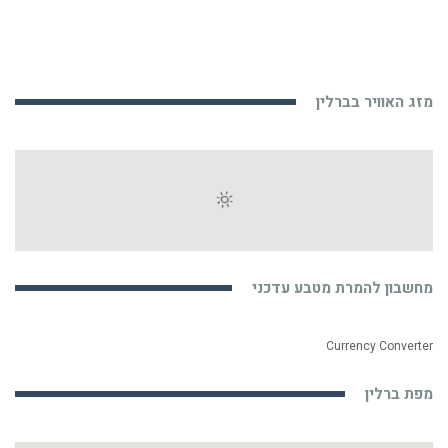
מזג האוויר בברלין
מחשבון להמרת מטבע עדכני
Currency Converter
מפת ברלין