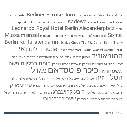
Berliner Fernsehturm
abba berlin
Berlin Fashion Week
Hotel Adlon
Kadewe
Kempinski
Internationale Grüne Woche
leonardo royal hotel berlin
Leonardo Royal Hotel Berlin Alexanderplatz
Mitte
Museumsinsel
Sofitel
Potsdam
Pullman Berlin Schweizerhof
Sanssouci
Berlin Kurfurstendamm
Suicide Circus
The Ritz-Carlton Berlin
Titanic
אי
אונטר דן לינדן
Gendarmenmarkt Berlin
Waldorf Astoria Berlin
המוזיאונים
ארמון סנסוסי
אתרי התיירות המפורסמים בברלין
דינמו ברלין
חומת ברלין
חופשה
דרדזן
המלצות למלונות בברלין
השכרת רכבים בברלין
כיכר פוטסדאם
מגדל
משפחתית
הטלוויזיה
מגדל הטלוויזיה של ברלין
מלון אבבא ברלין המלצות
מלון אדלון
פריימארק
ברלין
עיירה לייפציג
פוסבאל קלוב אוניון ברלין
פטסדאם
פרידריכסהין
רובע קרויצברג
פרנצלאואר ברג
קניון אלקסה
רשימת ציוד לטיול
רשימת ציוד לטיול
שער ברנדנבורג
באירופה
רשימת ציוד לטיול בברלין
גילוי נאות