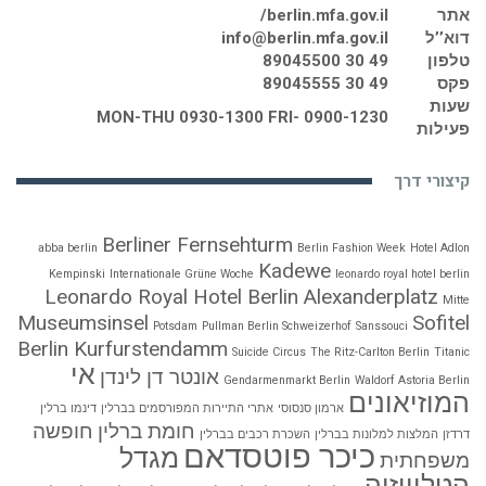
אתר
berlin.mfa.gov.il/
דוא’’ל
info@berlin.mfa.gov.il
טלפון
49 30 89045500
פקס
49 30 89045555
שעות
MON-THU 0930-1300 FRI- 0900-1230
פעילות
קיצורי דרך
Berliner Fernsehturm
abba berlin
Berlin Fashion Week
Hotel Adlon
Kadewe
Kempinski
Internationale Grüne Woche
leonardo royal hotel berlin
Leonardo Royal Hotel Berlin Alexanderplatz
Mitte
Museumsinsel
Sofitel
Potsdam
Pullman Berlin Schweizerhof
Sanssouci
Berlin Kurfurstendamm
Suicide Circus
The Ritz-Carlton Berlin
Titanic
אי
אונטר דן לינדן
Gendarmenmarkt Berlin
Waldorf Astoria Berlin
המוזיאונים
ארמון סנסוסי
אתרי התיירות המפורסמים בברלין
דינמו ברלין
חומת ברלין
חופשה
דרדזן
המלצות למלונות בברלין
השכרת רכבים בברלין
כיכר פוטסדאם
מגדל
משפחתית
הטלוויזיה