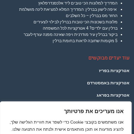
המדריך למלונות הכי טובים ליד אלכסנדרפלאץ
איפה לישון בברלין: המדריך המלא למציאת לינה מושלמת
החזר מס בברלין – כל השלבים
מלונות בשכונות הכי טובות בברלין לבילוי לצעירים
ברלין עם ילדים? 4 אטרקציות לכל המשפחה
ביקור בברלין עיר מודרנית ויפה שאינה מפנה עורף לעבר
5 מקומות שחובה לראות בחומת ברלין
עוד יעדים מבוקשים
אטרקציות בפריז
אטרקציות באמסטרדם
אטרקציות בפראג
אטרקציות בלונדון
אנו מעריכים את פרטיותך
אטרקציות בתאילנד
אנו משתמשים בקובצי Cookie כדי לשפר את חוויית הגלישה שלך,
להציג מודעות או תוכן מותאמים אישית ולנתח את התנועה שלנו.
אטרקציות ברומא