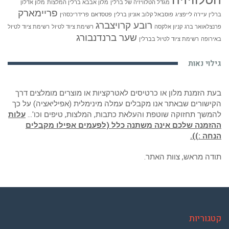
מגדל הטלוויזיה של ברלין
מלון אבבא ברלין המלצות
מלון אדלון
פריימארק
ברלין
עיירה לייפציג
פוסבאל קלוב אוניון ברלין
פטסדאם
פרידריכסהין
רובע קרויצברג
פרנצלאואר ברג
קניון אלקסה
רשימת ציוד לטיול
רשימת ציוד לטיול
שער ברנדנבורג
באירופה
רשימת ציוד לטיול בברלין
גילוי נאות
בעת הזמנת מלון או כרטיסים לאטרקציות או מוצרים מומלצים דרך
הקישורים שבאתר אנו מקבלים עמלה מינימלית (אפיליאציה) על כך
להמשך תחזוקה שוטפת והעלאת כתבות, המלצות, טיפים וכו'…
עלות
ההזמנה שלכם אינה משתנה כלל (לפעמים אפילו מקבלים
הנחה :)).
תודה מראש, צוות האתר.
קטגוריות